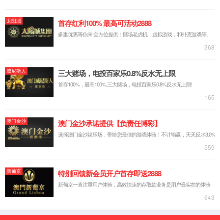
设计仿真云
国产算力平台
软件产品
服务中心
智算云
GPU云服务器
GPU云主机提供弹性
的GPU算力服务
裸金属服务器
GPU云主机提供弹性的GPU算