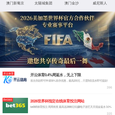
北京365best体育亚洲官网股份
有限公司
算力资源
365best体育亚洲官网算网
算力服务平台
算力服务平台
智算云
超算云
智造云